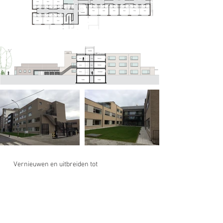
Vernieuwen en uitbreiden tot
woonzorgcentrum met 185
woongelegenheden / verbouwing rvt tot
kloostergebouw.
Op dezelfde site is Archipro betrokken bij het
ontwerpen van het