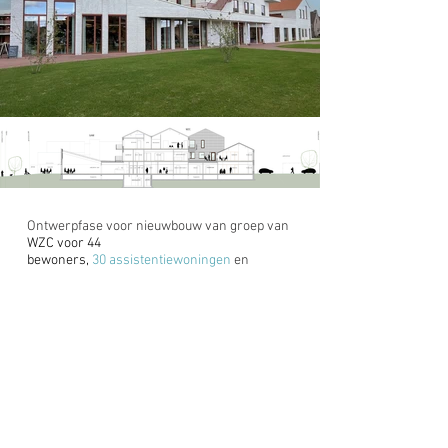
Ontwerpfase voor nieuwbouw van groep van
WZC voor 44
bewoners,
30 assistentiewoningen
en
masterplan
in het centrum van Gierle.
WZC werd langsheen de Molenstraat
ingepland, tussen de bovengrondse
parkeerstraat en het inkompleintje op de
hoek Melkerijstraat/Molenstraat. 42
woongelegenheden spreiden zich over 2 en
drie niveau's en zijn geöriënteerd
gevariërend van zuidoost tot zuidwest met
uitzicht op binnengebied.