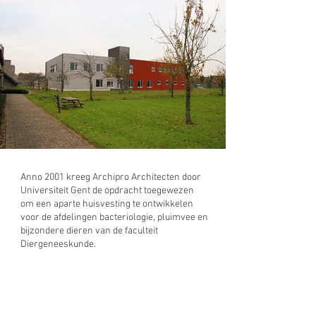
Anno 2001 kreeg Archipro Architecten door
Universiteit Gent de opdracht toegewezen
om een aparte huisvesting te ontwikkelen
voor de afdelingen bacteriologie, pluimvee en
bijzondere dieren van de faculteit
Diergeneeskunde.
De ontwerpers opteerden, naar analogie met
de oorspronkelijke bouwblokken, bewust
voor een eigenzinnige vormgeving om geen
afbreuk te doen aan de authenticiteit van het