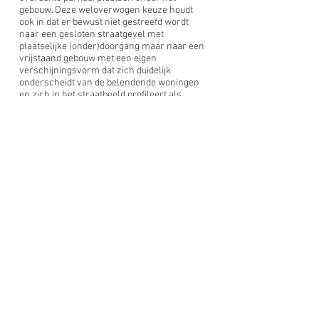
gebouw. Deze weloverwogen keuze houdt
ook in dat er bewust niet gestreefd wordt
naar een gesloten straatgevel met
plaatselijke (onder)doorgang maar naar een
vrijstaand gebouw met een eigen
verschijningsvorm dat zich duidelijk
onderscheidt van de belendende woningen
en zich in het straatbeeld profileert als
groepswoningbouw, geflankeerd door
groene corridors met zichtlijnen naar het
achterliggende gebied (site WZC).
De open inplanting is een opportuniteit voor
het creëren van een nieuwe dynamiek die
mogelijk wordt door het aanbod van een
alternatieve verbinding voor voetgangers en
fietsen doorheen het binnengebied. Hierdoor
wordt de bestaande openheid van de huidige
weide niet volledig ongedaan gemaakt en
een tegengewicht geboden voor de lange
blinde muur aan de overzijde van de straat.
Bovendien zou het sluiten van de straatgevel
ertoe dwingen om aan te sluiten bij het
gabarit van de aanpalende woningen die
voorzien zijn van een zadeldak, wat gelet op
het beoogde programma, functioneel geen